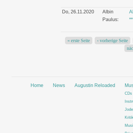
Do, 26.11.2020
Albin
A
Paulus:
*
« erste Seite
‹ vorherige Seite
Seiten
näc
Home
News
Augustin Reloaded
Mus
CDs
Inst
Jode
Kriti
Musi