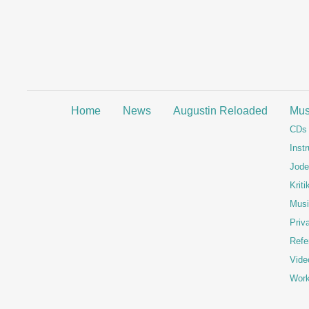
Home
News
Augustin Reloaded
Mus
CDs
Inst
Jode
Kriti
Musi
Priva
Refe
Vide
Wor