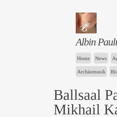
Albin Paul
Home
News
Au
Archäomusik
Bi
Ballsaal P
Mikhail K