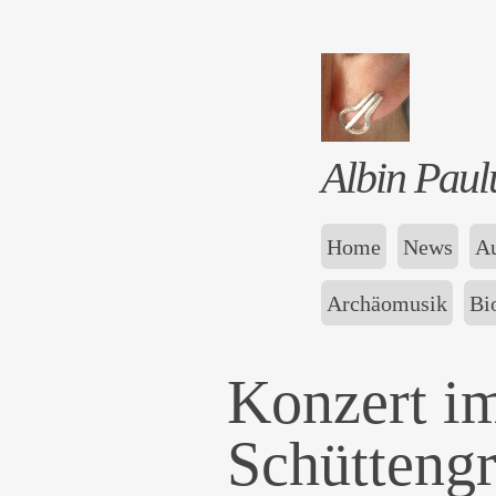
Albin Paul
Home
News
Au
Archäomusik
Bi
Konzert i
Schütteng