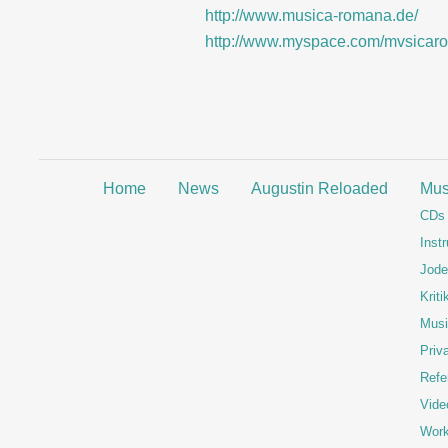
http://www.musica-romana.de/
http://www.myspace.com/mvsicar
Home
News
Augustin Reloaded
Mus
CDs
Inst
Jode
Kriti
Musi
Priva
Refe
Vide
Wor