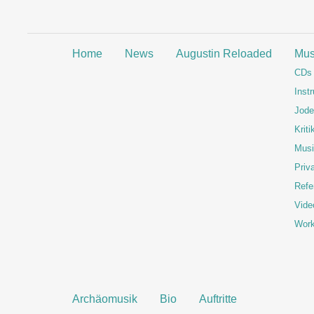
Home
News
Augustin Reloaded
Mus
CDs
Inst
Jode
Kriti
Musi
Priva
Refe
Vide
Wor
Archäomusik
Bio
Auftritte